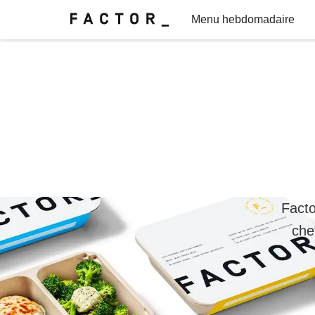
Menu hebdomadaire
Demandez à un diététiste
FAQ
Facto
che