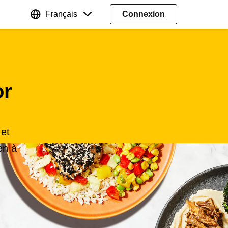
Français
Connexion
or
 et
en à