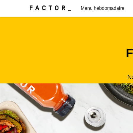
Menu hebdomadaire
Demandez à un diététiste
FAQ
F
No
app