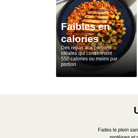
Faibles en
calories
Des repas aux portions
idéales qui contiennent
550 calories ou moins par
portion
Faites le plein san
protéines et 