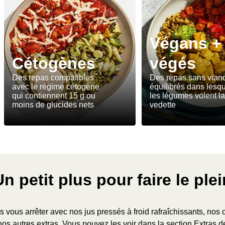
Végans +
Cétogènes
végés
Des repas compatibles
Des repas sans vian
avec le régime cétogène
équilibrés dans lesq
qui contiennent 15 g ou
les légumes volent la
moins de glucides nets
vedette
Un petit plus pour faire le plei
s vous arrêter avec nos jus pressés à froid rafraîchissants, nos 
nos autres extras. Vous pouvez les voir dans la section Extras 