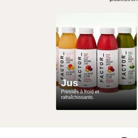
Jus
Pressés à froid et
rafraîchissants.