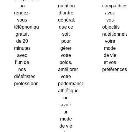
nutrition
compatibles
un
d’ordre
avec
rendez-
général,
vos
vous
que ce
objectifs
téléphonique
soit
nutritionnels,
gratuit
pour
votre
de 20
gérer
mode
minutes
votre
de vie
avec
poids,
et vos
l’un de
améliorer
préférences.
nos
votre
diététistes
performance
professionnels.
athlétique
ou
avoir
un
mode
de vie