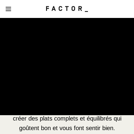
Notre philosophie en
matière d’alimentation
Fondée sur la science, guidée par notre
expertise
Votre bien-être est au cœur de notre
philosophie. C’est ce qui anime notre passion :
créer des plats complets et équilibrés qui
goûtent bon et vous font sentir bien.