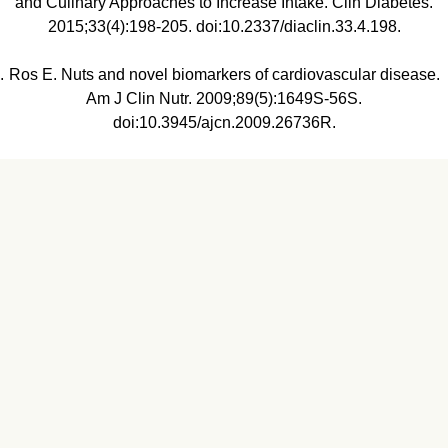
and Culinary Approaches to Increase Intake. Clin Diabetes.
2015;33(4):198-205. doi:10.2337/diaclin.33.4.198.
Ros E. Nuts and novel biomarkers of cardiovascular disease.
Am J Clin Nutr. 2009;89(5):1649S-56S.
doi:10.3945/ajcn.2009.26736R.