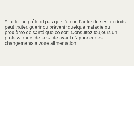
*Factor ne prétend pas que l’un ou l’autre de ses produits
peut traiter, guérir ou prévenir quelque maladie ou
problème de santé que ce soit. Consultez toujours un
professionnel de la santé avant d’apporter des
changements à votre alimentation.
Espinosa-Salas S, Gonzalez-Arias M. Nutrition:
Macronutrient Intake, Imbalances, and Interventions.
[Updated 2023 Aug 8]. In: StatPearls [Internet]. Treasure
Island (FL): StatPearls Publishing; 2025 Jan-.
https://www.ncbi.nlm.nih.gov/books/NBK594226/
Polak R, Phillips EM, Campbell A. Legumes: Health Benefits