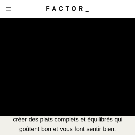
Notre philosophie en
matière d’alimentation
Fondée sur la science, guidée par notre
expertise
Votre bien-être est au cœur de notre
philosophie. C’est ce qui anime notre passion :
créer des plats complets et équilibrés qui
goûtent bon et vous font sentir bien.