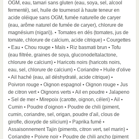
OGM, eau, tamari sans gluten (eau, soya, sel, alcool
fermenté), sel, huile de tournesol à haute teneur en
acide oléique sans OGM, fumée naturelle de caryer
(eau, arôme naturel de fumée de caryer), chlorure de
magnésium (nigari)). • Tomates en dés (tomates, jus de
tomate, chlorure de calcium, acide citrique) • Courgettes
• Eau • Chou rouge • Maïs • Riz basmati brun • Tofu
(eau filtrée, graines de soya, gluconodeltalactone,
chlorure de calcium) • Haricots noirs (haricots noirs,
eau, sel, chlorure de calcium) • Coriandre • Huile d'olive
• Ail haché (eau, ail déshydraté, acide citrique) •
Poivron rouge • Oignon espagnol • Oignon rouge • Jus
de citron vert • Oignons verts • Ail en poudre • Jalapeno
• Sel de mer • Mirepoix (carotte, oignon, céleri) • Ail •
Cumin • Poudre d'oignon • Poudre de chili (piment,
cumin, coriandre, sel, origan, poudre d'ail, clous de
girofle, dioxyde de silicium) • Paprika fumé •
Assaisonnement Tajin (piments, citron vert, sel marin) •
Coriandre • Poivre noir • Poudre de chili ancho (piment