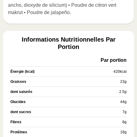
ancho, dioxyde de silicium) • Poudre de citron vert
makrut • Poudre de jalapeño.
Informations Nutritionnelles Par
Portion
Par portion
Énergie (kcal)
420
kcal
Graisses
23
g
dont saturés
2.5
g
Glucides
44
g
dont sucres
7
g
Fibres
8
g
Protéines
18
g