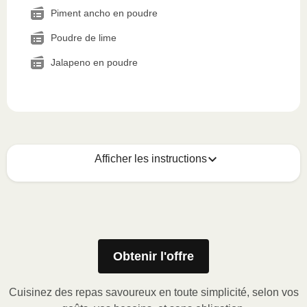
Piment ancho en poudre
Poudre de lime
Jalapeno en poudre
Afficher les instructions
Voici quoi faire :
1
MICRO-ONDES
Obtenir l'offre
Ôter le manchon de carton, puis soulever le
coin de la pellicule de plastique et retirer le
Cuisinez des repas savoureux en toute simplicité, selon vos
gobelet à portion (le cas échéant) ou percer la