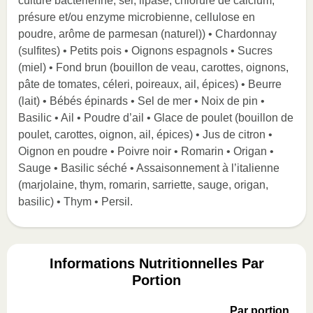
culture bactérienne, sel, lipase, chlorure de calcium,
présure et/ou enzyme microbienne, cellulose en
poudre, arôme de parmesan (naturel)) • Chardonnay
(sulfites) • Petits pois • Oignons espagnols • Sucres
(miel) • Fond brun (bouillon de veau, carottes, oignons,
pâte de tomates, céleri, poireaux, ail, épices) • Beurre
(lait) • Bébés épinards • Sel de mer • Noix de pin •
Basilic • Ail • Poudre d’ail • Glace de poulet (bouillon de
poulet, carottes, oignon, ail, épices) • Jus de citron •
Oignon en poudre • Poivre noir • Romarin • Origan •
Sauge • Basilic séché • Assaisonnement à l’italienne
(marjolaine, thym, romarin, sarriette, sauge, origan,
basilic) • Thym • Persil.
Informations Nutritionnelles Par
Portion
Par portion