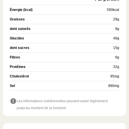
Énergie (kcal)
590
kcal
Graisses
29
g
dont saturés
9
g
Glucides
49
g
dont sucres
15
g
Fibres
6
g
Protéines
32
g
Cholestérol
95
mg
Sel
890
mg
Les informations nutritionnelles peuvent varier légèrement
jusqu'au moment de la livraison.