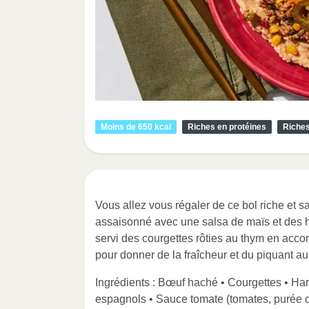
Moins de 650 kcal
Riches en protéines
Riches
Vous allez vous régaler de ce bol riche et 
assaisonné avec une salsa de maïs et des h
servi des courgettes rôties au thym en acc
pour donner de la fraîcheur et du piquant au
Ingrédients : Bœuf haché • Courgettes • Hari
espagnols • Sauce tomate (tomates, purée de