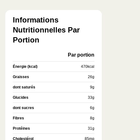
Informations
Nutritionnelles Par
Portion
Par portion
Énergie (kcal)
470
kcal
Graisses
26
g
dont saturés
9
g
Glucides
33
g
dont sucres
6
g
Fibres
8
g
Protéines
31
g
Cholestérol
85
mg