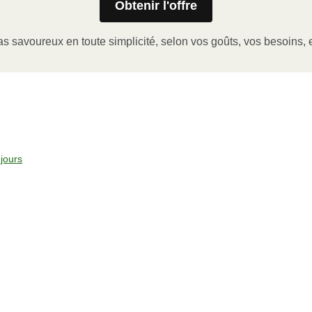
Obtenir l'offre
er le coin de la pellicule de plastique et retirer le gobelet
a pellicule de plastique.
s savoureux en toute simplicité, selon vos goûts, vos besoins, e
issance ÉLEVÉE pendant 2-3 minutes.
la pellicule, laisser reposer et servir. Bon appétit!
jours
°C).
icule de plastique, et le gobelet à portion (le cas échéant).
 et faire chauffer pendant 10-15 minutes.
ser reposer et servir. Bon appétit!