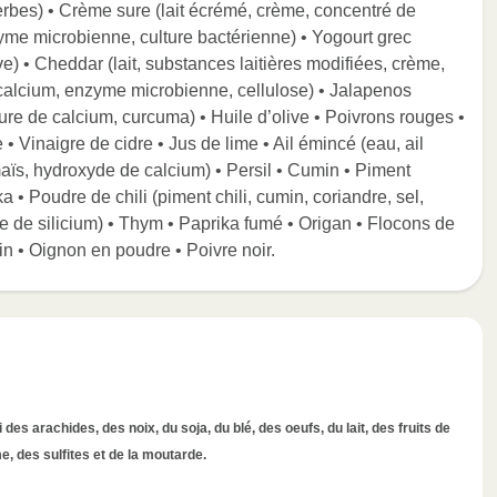
 herbes) • Crème sure (lait écrémé, crème, concentré de
zyme microbienne, culture bactérienne) • Yogourt grec
ve) • Cheddar (lait, substances laitières modifiées, crème,
e calcium, enzyme microbienne, cellulose) • Jalapenos
rure de calcium, curcuma) • Huile d’olive • Poivrons rouges •
• Vinaigre de cidre • Jus de lime • Ail émincé (eau, ail
maïs, hydroxyde de calcium) • Persil • Cumin • Piment
a • Poudre de chili (piment chili, cumin, coriandre, sel,
yde de silicium) • Thym • Paprika fumé • Origan • Flocons de
n • Oignon en poudre • Poivre noir.
des arachides, des noix, du soja, du blé, des oeufs, du lait, des fruits de
, des sulfites et de la moutarde.