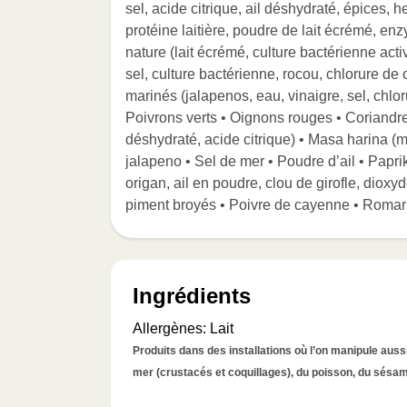
sel, acide citrique, ail déshydraté, épices,
protéine laitière, poudre de lait écrémé, en
nature (lait écrémé, culture bactérienne acti
sel, culture bactérienne, rocou, chlorure d
marinés (jalapenos, eau, vinaigre, sel, chlo
Poivrons verts • Oignons rouges • Coriandre 
déshydraté, acide citrique) • Masa harina (
jalapeno • Sel de mer • Poudre d’ail • Paprik
origan, ail en poudre, clou de girofle, diox
piment broyés • Poivre de cayenne • Romari
Ingrédients
Allergènes
:
Lait
Produits dans des installations où l’on manipule aussi 
mer (crustacés et coquillages), du poisson, du sésame