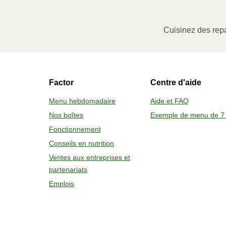
Ôter le manchon de carton, puis soulev
à portion (le cas échéant) ou percer l
Cuisinez des repa
Faire chauffer au micro-ondes à pu
Sortir le contenant avec soin, enlever 
Factor
Centre d'aide
2
FOUR
Menu hebdomadaire
Aide et FAQ
Nos boîtes
Exemple de menu de 7 
Préchauffer le four à 375 °F (190 
Fonctionnement
Ôter le manchon de carton, la pell
Conseils en nutrition
Placer sur une plaque de cuisson
Sortir le contenant avec soin, lais
Ventes aux entreprises et
partenariats
Emplois