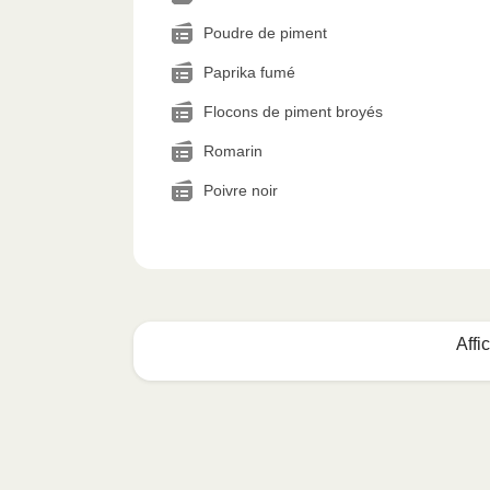
Poudre de piment
Paprika fumé
Flocons de piment broyés
Romarin
Poivre noir
Affi
Voici quoi faire :
1
MICRO-ONDES