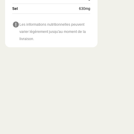
Sel
630
mg
Les informations nutritionnelles peuvent
varier légèrement jusqu'au moment de la
livraison.