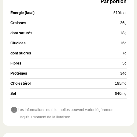
Par portion
Énergie (kcal)
510
kcal
Graisses
36
g
dont saturés
18
g
Glucides
16
g
dont sucres
7
g
Fibres
5
g
Protéines
34
g
Cholestérol
185
mg
Sel
840
mg
Les informations nutritionnelles peuvent varier légèrement
jusqu'au moment de la livraison.