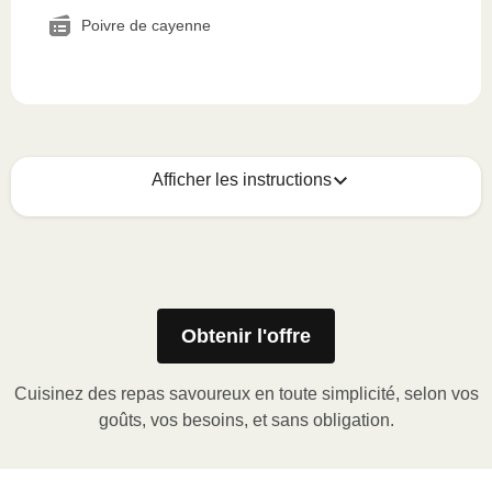
Poivre de cayenne
Afficher les instructions
Voici quoi faire :
1
MICRO-ONDES
Obtenir l'offre
Ôter le manchon de carton, puis soulever le
coin de la pellicule de plastique et retirer le
Cuisinez des repas savoureux en toute simplicité, selon vos
gobelet à portion (le cas échéant) ou percer la
goûts, vos besoins, et sans obligation.
pellicule de plastique.
Faire chauffer au micro-ondes à puissance
ÉLEVÉE pendant 2-3 minutes.