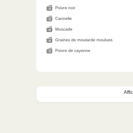
Poivre noir
Cannelle
Muscade
Graines de moutarde moulues
Poivre de cayenne
Affi
Voici quoi faire :
1
MICRO-ONDES