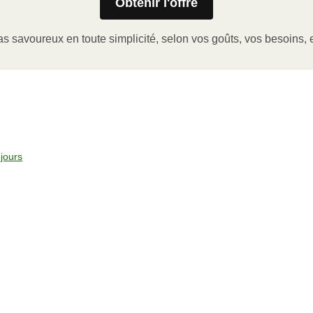
Obtenir l'offre
er le coin de la pellicule de plastique et retirer le gobelet
a pellicule de plastique.
s savoureux en toute simplicité, selon vos goûts, vos besoins, e
issance ÉLEVÉE pendant 2-3 minutes.
la pellicule, laisser reposer et servir. Bon appétit!
jours
°C).
icule de plastique, et le gobelet à portion (le cas échéant).
 et faire chauffer pendant 10-15 minutes.
ser reposer et servir. Bon appétit!