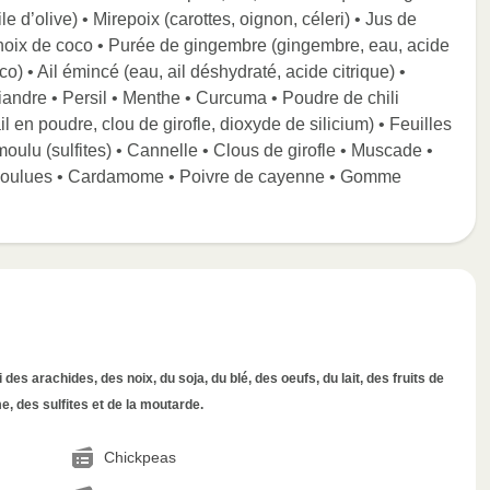
huile d’olive) • Mirepoix (carottes, oignon, céleri) • Jus de
de noix de coco • Purée de gingembre (gingembre, eau, acide
co) • Ail émincé (eau, ail déshydraté, acide citrique) •
andre • Persil • Menthe • Curcuma • Poudre de chili
ail en poudre, clou de girofle, dioxyde de silicium) • Feuilles
moulu (sulfites) • Cannelle • Clous de girofle • Muscade •
 moulues • Cardamome • Poivre de cayenne • Gomme
des arachides, des noix, du soja, du blé, des oeufs, du lait, des fruits de
, des sulfites et de la moutarde.
Chickpeas