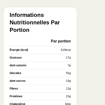
Informations
Nutritionnelles Par
Portion
Par portion
Énergie (kcal)
410
kcal
Graisses
17
g
dont saturés
7
g
Glucides
55
g
dont sucres
14
g
Fibres
12
g
Protéines
15
g
Cholestérol
0
mg