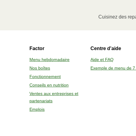
Ôter le manchon de carton, puis soulev
à portion (le cas échéant) ou percer l
Cuisinez des repa
Faire chauffer au micro-ondes à pu
Sortir le contenant avec soin, enlever 
Factor
Centre d'aide
2
FOUR 
Menu hebdomadaire
Aide et FAQ
Nos boîtes
Exemple de menu de 7 
Préchauffer le four à 375 °F (190 
Fonctionnement
Ôter le manchon de carton, la pell
Conseils en nutrition
Placer sur une plaque de cuisson
Sortir le contenant avec soin, lais
Ventes aux entreprises et
partenariats
Emplois