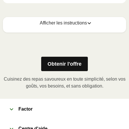
Afficher les instructions
Voici quoi faire :
1
MICROWAVE
Obtenir l'offre
Remove meal sleeve, pierce clear plastic film. If
applicable, peel corner of film to remove cup.
Cuisinez des repas savoureux en toute simplicité, selon vos
Microwave meal on HIGH for 2-3 minutes.
goûts, vos besoins, et sans obligation.
Remove meal, let cool, peel off film, plate and
enjoy!
Factor
2
OVEN 
Centre d'aide