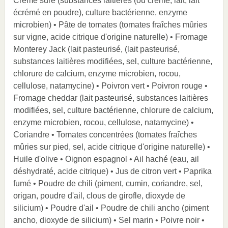
Crème sure (substances laitières (ou crème, lait, lait
écrémé en poudre), culture bactérienne, enzyme
microbien) • Pâte de tomates (tomates fraîches mûries
sur vigne, acide citrique d'origine naturelle) • Fromage
Monterey Jack (lait pasteurisé, (lait pasteurisé,
substances laitières modifiées, sel, culture bactérienne,
chlorure de calcium, enzyme microbien, rocou,
cellulose, natamycine) • Poivron vert • Poivron rouge •
Fromage cheddar (lait pasteurisé, substances laitières
modifiées, sel, culture bactérienne, chlorure de calcium,
enzyme microbien, rocou, cellulose, natamycine) •
Coriandre • Tomates concentrées (tomates fraîches
mûries sur pied, sel, acide citrique d'origine naturelle) •
Huile d'olive • Oignon espagnol • Ail haché (eau, ail
déshydraté, acide citrique) • Jus de citron vert • Paprika
fumé • Poudre de chili (piment, cumin, coriandre, sel,
origan, poudre d'ail, clous de girofle, dioxyde de
silicium) • Poudre d'ail • Poudre de chili ancho (piment
ancho, dioxyde de silicium) • Sel marin • Poivre noir •