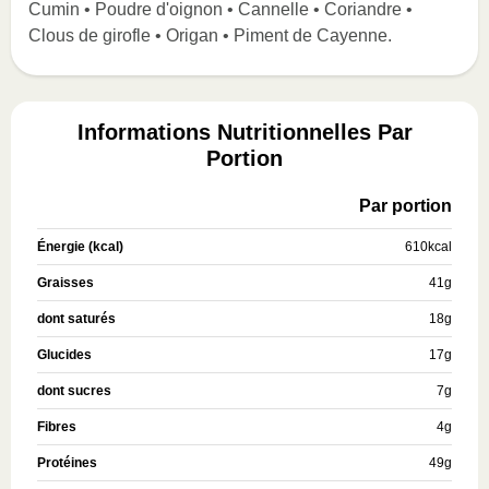
Cumin • Poudre d'oignon • Cannelle • Coriandre •
Clous de girofle • Origan • Piment de Cayenne.
Informations Nutritionnelles Par
Portion
Par portion
Énergie (kcal)
610
kcal
Graisses
41
g
dont saturés
18
g
Glucides
17
g
dont sucres
7
g
Fibres
4
g
Protéines
49
g