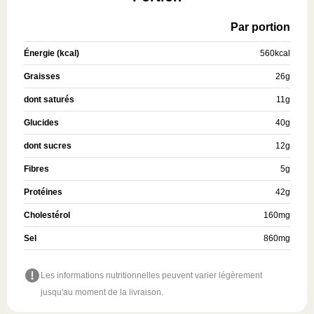
Par portion
Énergie (kcal)
560
kcal
Graisses
26
g
dont saturés
11
g
Glucides
40
g
dont sucres
12
g
Fibres
5
g
Protéines
42
g
Cholestérol
160
mg
Sel
860
mg
Les informations nutritionnelles peuvent varier légèrement
jusqu'au moment de la livraison.