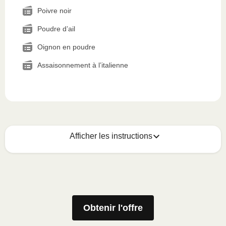
Poivre noir
Poudre d’ail
Oignon en poudre
Assaisonnement à l’italienne
Afficher les instructions
Voici quoi faire :
1
MICRO-ONDES
Obtenir l'offre
Ôter le manchon de carton, puis soulever le