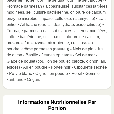
bactérienne, sel, gomme de guar, gomme de caroube) •
Fromage parmesan (lait pasteurisé, substances laitières
modifiées, sel, culture bactérienne, chlorure de calcium,
enzyme microbien, lipase, cellulose, natamycine) • Lait
entier • Ail haché (eau, ail déshydraté, acide citrique) •
Fromage parmesan (lait, substances laitières modifiées,
culture bactérienne, sel, lipase, chlorure de calcium,
présure et/ou enzyme microbienne, cellulose en
poudre, arôme parmesan (naturel)) • Noix de pin • Jus
de citron • Basilic • Jeunes épinards • Sel de mer •
Glace de poulet (bouillon de poulet, carotte, oignon, ail,
épices) • Ail en poudre • Poivre noir • Ciboulette séchée
• Poivre blanc • Oignon en poudre • Persil • Gomme
xanthane • Origan.
Informations Nutritionnelles Par
Portion