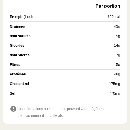
Par portion
Énergie (kcal)
630
kcal
Graisses
43
g
dont saturés
19
g
Glucides
14
g
dont sucres
7
g
Fibres
5
g
Protéines
48
g
Cholestérol
175
mg
Sel
770
mg
Les informations nutritionnelles peuvent varier légèrement
jusqu'au moment de la livraison.