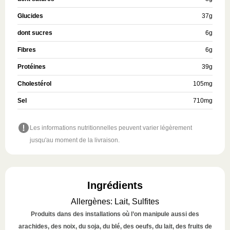
Glucides
37
g
dont sucres
6
g
Fibres
6
g
Protéines
39
g
Cholestérol
105
mg
Sel
710
mg
Les informations nutritionnelles peuvent varier légèrement
jusqu'au moment de la livraison.
Ingrédients
Allergènes
:
Lait, Sulfites
Produits dans des installations où l’on manipule aussi des
arachides, des noix, du soja, du blé, des oeufs, du lait, des fruits de