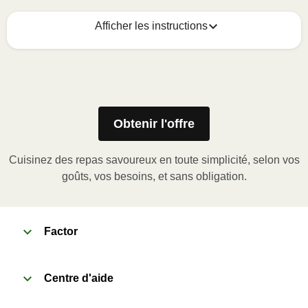
Afficher les instructions
Voici quoi faire :
1
MICROWAVE
Obtenir l'offre
Remove meal sleeve, pierce clear plastic film. If
applicable, peel corner of film to remove cup.
Cuisinez des repas savoureux en toute simplicité, selon vos
Microwave meal on HIGH for 2-3 minutes.
goûts, vos besoins, et sans obligation.
Remove meal, let cool, peel off film, plate and
enjoy!
OVEN 
Factor
Preheat oven to 375°F (190°C).
Remove meal sleeve, plastic film, and cup (if
Centre d'aide
applicable)
Place tray on an oven safe baking sheet and