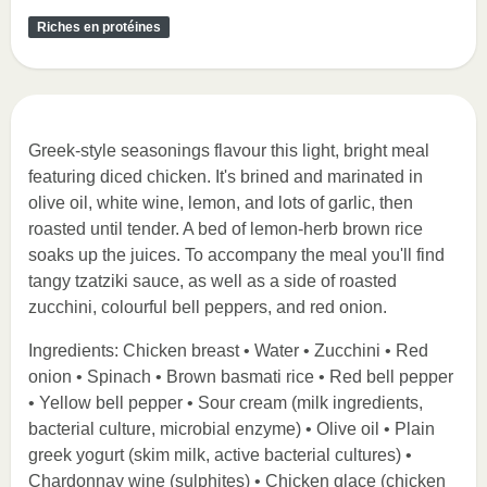
Riches en protéines
Greek-style seasonings flavour this light, bright meal
featuring diced chicken. It's brined and marinated in
olive oil, white wine, lemon, and lots of garlic, then
roasted until tender. A bed of lemon-herb brown rice
soaks up the juices. To accompany the meal you'll find
tangy tzatziki sauce, as well as a side of roasted
zucchini, colourful bell peppers, and red onion.
Ingredients: Chicken breast • Water • Zucchini • Red
onion • Spinach • Brown basmati rice • Red bell pepper
• Yellow bell pepper • Sour cream (milk ingredients,
bacterial culture, microbial enzyme) • Olive oil • Plain
greek yogurt (skim milk, active bacterial cultures) •
Chardonnay wine (sulphites) • Chicken glace (chicken