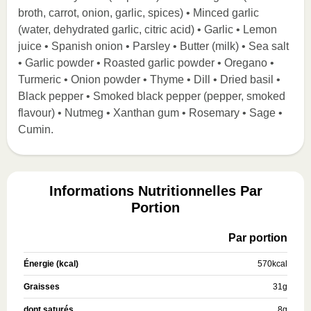
broth, carrot, onion, garlic, spices) • Minced garlic
(water, dehydrated garlic, citric acid) • Garlic • Lemon
juice • Spanish onion • Parsley • Butter (milk) • Sea salt
• Garlic powder • Roasted garlic powder • Oregano •
Turmeric • Onion powder • Thyme • Dill • Dried basil •
Black pepper • Smoked black pepper (pepper, smoked
flavour) • Nutmeg • Xanthan gum • Rosemary • Sage •
Cumin.
Informations Nutritionnelles Par
Portion
Par portion
Énergie (kcal)
570
kcal
Graisses
31
g
dont saturés
8
g