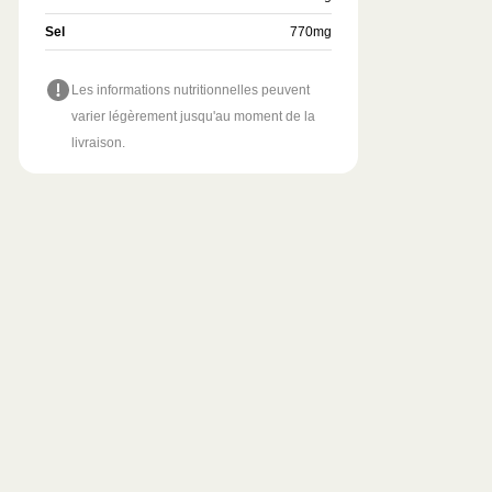
Sel
770
mg
Les informations nutritionnelles peuvent
varier légèrement jusqu'au moment de la
livraison.