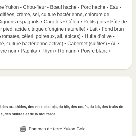
rre Yukon • Chou-fleur • Bœuf haché • Porc haché • Eau •
difiées, crème, sel, culture bactérienne, chlorure de
ignons espagnols • Carottes • Céleri • Petits pois • Pâte de
pied, acide citrique d’origine naturelle) • Lait • Fond brun
tomates, céleri, poireaux, ail, épices) • Huile d’olive •
é, culture bactérienne active) • Cabernet (sulfites) • Ail •
ivre noir • Paprika • Thym • Romarin • Poivre blanc •
des arachides, des noix, du soja, du blé, des oeufs, du lait, des fruits de
, des sulfites et de la moutarde.
Pommes de terre Yukon Gold