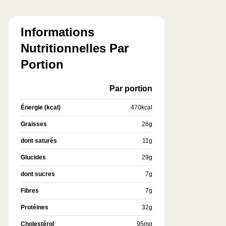
Informations
Nutritionnelles Par
Portion
Par portion
Énergie (kcal)
470
kcal
Graisses
26
g
dont saturés
11
g
Glucides
29
g
dont sucres
7
g
Fibres
7
g
Protéines
32
g
Cholestérol
95
mg