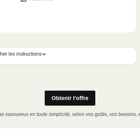
cher les instructions
Obtenir l'offre
er le coin de la pellicule de plastique et retirer le gobelet
a pellicule de plastique.
s savoureux en toute simplicité, selon vos goûts, vos besoins, e
issance ÉLEVÉE pendant 2-3 minutes.
la pellicule, laisser reposer et servir. Bon appétit!