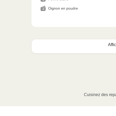
Oignon en poudre
Affi
Voici quoi faire :
1
MICRO-ONDES
Ôter le manchon de carton, puis soulev
à portion (le cas échéant) ou percer l
Cuisinez des repa
Faire chauffer au micro-ondes à pu
Sortir le contenant avec soin, enlever 