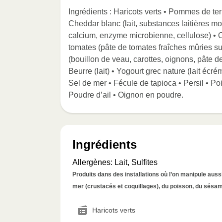
Ingrédients : Haricots verts • Pommes de te
Cheddar blanc (lait, substances laitières mo
calcium, enzyme microbienne, cellulose) • O
tomates (pâte de tomates fraîches mûries sur 
(bouillon de veau, carottes, oignons, pâte de 
Beurre (lait) • Yogourt grec nature (lait écrém
Sel de mer • Fécule de tapioca • Persil • Po
Poudre d’ail • Oignon en poudre.
Ingrédients
Allergènes
:
Lait, Sulfites
Produits dans des installations où l’on manipule aussi 
mer (crustacés et coquillages), du poisson, du sésame
Haricots verts