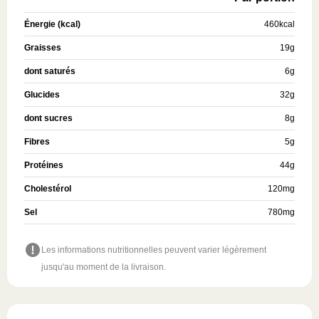
Énergie (kcal)
460
kcal
Graisses
19
g
dont saturés
6
g
Glucides
32
g
dont sucres
8
g
Fibres
5
g
Protéines
44
g
Cholestérol
120
mg
Sel
780
mg
Les informations nutritionnelles peuvent varier légèrement
jusqu'au moment de la livraison.