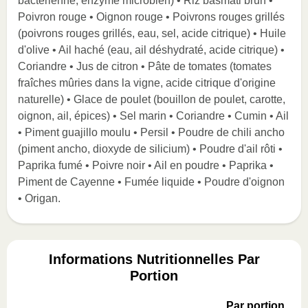
bactérienne, enzyme microbien) • Riz basmati brun •
Poivron rouge • Oignon rouge • Poivrons rouges grillés
(poivrons rouges grillés, eau, sel, acide citrique) • Huile
d'olive • Ail haché (eau, ail déshydraté, acide citrique) •
Coriandre • Jus de citron • Pâte de tomates (tomates
fraîches mûries dans la vigne, acide citrique d'origine
naturelle) • Glace de poulet (bouillon de poulet, carotte,
oignon, ail, épices) • Sel marin • Coriandre • Cumin • Ail
• Piment guajillo moulu • Persil • Poudre de chili ancho
(piment ancho, dioxyde de silicium) • Poudre d'ail rôti •
Paprika fumé • Poivre noir • Ail en poudre • Paprika •
Piment de Cayenne • Fumée liquide • Poudre d'oignon
• Origan.
Informations Nutritionnelles Par
Portion
Par portion