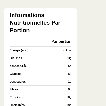
Informations
Nutritionnelles Par
Portion
Par portion
Énergie (kcal)
170
kcal
Graisses
13
g
dont saturés
6
g
Glucides
6
g
dont sucres
1
g
Fibres
0
g
Protéines
10
g
Cholestérol
15
mg