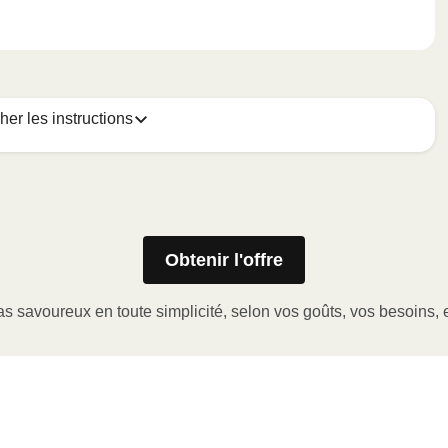
cher les instructions
Obtenir l'offre
le placer sur une assiette allant au micro-ondes
qu’à une température interne de 75 °C. 1 mini omelette –
s savoureux en toute simplicité, selon vos goûts, vos besoins, e
secondes
ppétit!