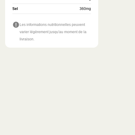
Sel
360
mg
Les informations nutritionnelles peuvent
varier légèrement jusqu'au moment de la
livraison.