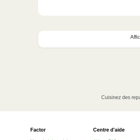
Affi
Voici quoi faire :
1
MICRO-ONDES
Retirer le contenu de l’emballage et 
Réchauffer à puissance élevée ou jus
Cuisinez des repa
40 secondes 2 mini omelettes – 60 
Laisser reposer pendant 1 min. Bon a
Factor
Centre d'aide
2