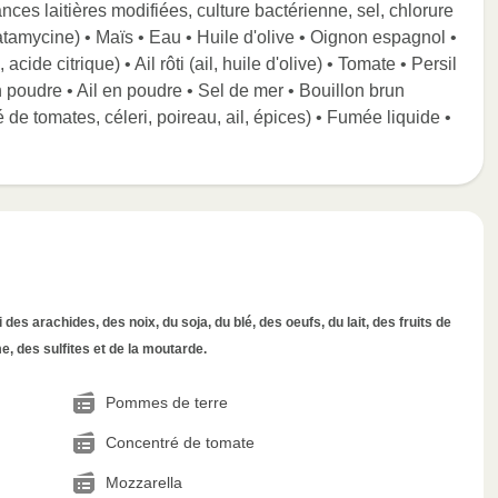
nces laitières modifiées, culture bactérienne, sel, chlorure
tamycine) • Maïs • Eau • Huile d'olive • Oignon espagnol •
cide citrique) • Ail rôti (ail, huile d'olive) • Tomate • Persil
n poudre • Ail en poudre • Sel de mer • Bouillon brun
 de tomates, céleri, poireau, ail, épices) • Fumée liquide •
des arachides, des noix, du soja, du blé, des oeufs, du lait, des fruits de
, des sulfites et de la moutarde.
Pommes de terre
Concentré de tomate
Mozzarella