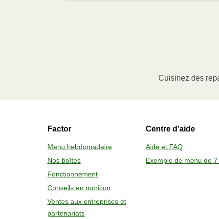
Voici quoi faire :
1
MICRO-ONDES
Ôter le manchon de carton, puis soulev
à portion (le cas échéant) ou percer l
Cuisinez des repa
Faire chauffer au micro-ondes à pu
Sortir le contenant avec soin, enlever 
Factor
Centre d'aide
2
FOUR 
Menu hebdomadaire
Aide et FAQ
Nos boîtes
Exemple de menu de 7 
Préchauffer le four à 375 °F (190 
Fonctionnement
Ôter le manchon de carton, la pell
Conseils en nutrition
Placer sur une plaque de cuisson
Sortir le contenant avec soin, lais
Ventes aux entreprises et
partenariats