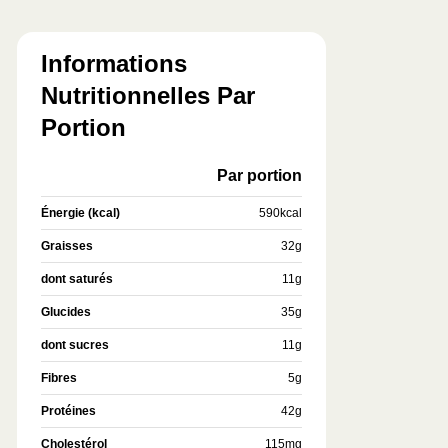
Informations
Nutritionnelles Par
Portion
Par portion
Énergie (kcal)
590
kcal
Graisses
32
g
dont saturés
11
g
Glucides
35
g
dont sucres
11
g
Fibres
5
g
Protéines
42
g
Cholestérol
115
mg