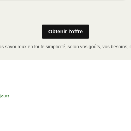
Obtenir l'offre
er le coin de la pellicule de plastique et retirer le gobelet
a pellicule de plastique.
s savoureux en toute simplicité, selon vos goûts, vos besoins, e
issance ÉLEVÉE pendant 2-3 minutes.
la pellicule, laisser reposer et servir. Bon appétit!
jours
°C).
icule de plastique, et le gobelet à portion (le cas échéant).
 et faire chauffer pendant 10-15 minutes.
ser reposer et servir. Bon appétit!