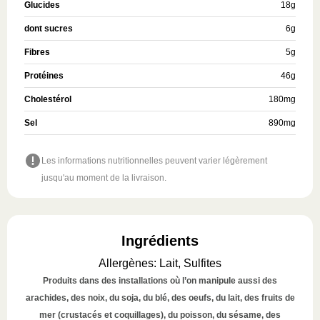
Glucides
18
g
dont sucres
6
g
Fibres
5
g
Protéines
46
g
Cholestérol
180
mg
Sel
890
mg
Les informations nutritionnelles peuvent varier légèrement
jusqu'au moment de la livraison.
Ingrédients
Allergènes
:
Lait, Sulfites
Produits dans des installations où l’on manipule aussi des
arachides, des noix, du soja, du blé, des oeufs, du lait, des fruits de
mer (crustacés et coquillages), du poisson, du sésame, des