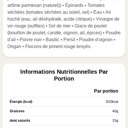
arôme parmesan (naturel)) • Épinards • Tomates
séchées (tomates séchées au soleil, sel) • Eau • Ail
haché (eau, ail déshydraté, acide citrique) • Vinaigre de
vin rouge (sulfites) • Sel de mer • Glace de poulet
(bouillon de poulet, carotte, oignon, ail, épices) • Poudre
d'ail • Poivre noir • Basilic • Persil • Poudre d'oignon •
Origan • Flocons de piment rouge broyés.
Informations Nutritionnelles Par
Portion
Par portion
Énergie (kcal)
620
kcal
Graisses
40
g
dont saturés
15
g