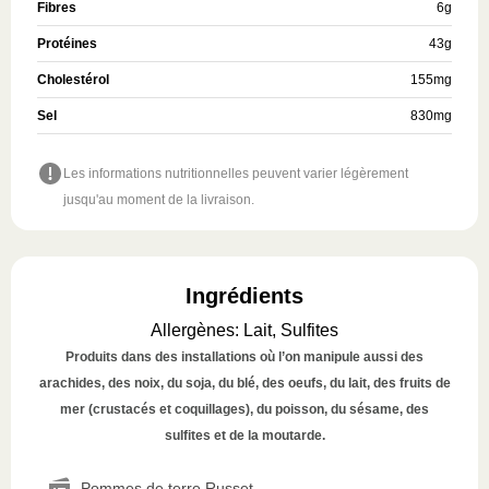
Fibres
6
g
Protéines
43
g
Cholestérol
155
mg
Sel
830
mg
Les informations nutritionnelles peuvent varier légèrement
jusqu'au moment de la livraison.
Ingrédients
Allergènes
:
Lait, Sulfites
Produits dans des installations où l’on manipule aussi des
arachides, des noix, du soja, du blé, des oeufs, du lait, des fruits de
mer (crustacés et coquillages), du poisson, du sésame, des
sulfites et de la moutarde.
Pommes de terre Russet