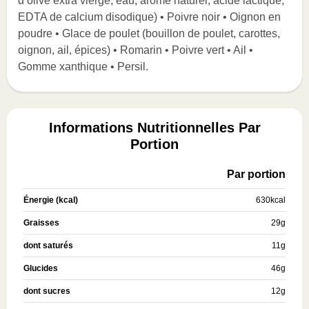
d’olive extra vierge, eau, arôme naturel, acide lactique,
EDTA de calcium disodique) • Poivre noir • Oignon en
poudre • Glace de poulet (bouillon de poulet, carottes,
oignon, ail, épices) • Romarin • Poivre vert • Ail •
Gomme xanthique • Persil.
Informations Nutritionnelles Par
Portion
Par portion
Énergie (kcal)
630
kcal
Graisses
29
g
dont saturés
11
g
Glucides
46
g
dont sucres
12
g