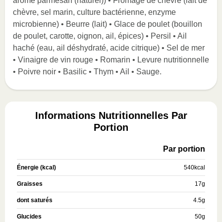
arôme parmesan (naturel)) • Fromage de chèvre (lait de
chèvre, sel marin, culture bactérienne, enzyme
microbienne) • Beurre (lait) • Glace de poulet (bouillon
de poulet, carotte, oignon, ail, épices) • Persil • Ail
haché (eau, ail déshydraté, acide citrique) • Sel de mer
• Vinaigre de vin rouge • Romarin • Levure nutritionnelle
• Poivre noir • Basilic • Thym • Ail • Sauge.
Informations Nutritionnelles Par
Portion
Par portion
Énergie (kcal)
540
kcal
Graisses
17
g
dont saturés
4.5
g
Glucides
50
g