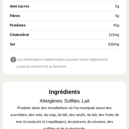
dont sucres
5
g
Fibres
5
g
Protéines
45
g
Cholestérol
115
mg
Sel
830
mg
Les informations nutritionnelles peuvent varier légèrement
jusqu'au moment de la livraison.
Ingrédients
Allergènes
:
Sulfites, Lait
Produits dans des installations où l’on manipule aussi des
arachides, des noix, du soja, du blé, des oeufs, du lait, des fruits de
mer (crustacés et coquillages), du poisson, du sésame, des
sulfites et de la moutarde.