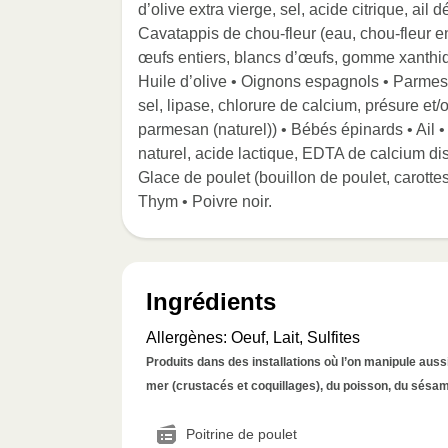
d’olive extra vierge, sel, acide citrique, ail
Cavatappis de chou-fleur (eau, chou-fleur e
œufs entiers, blancs d’œufs, gomme xanthique
Huile d’olive • Oignons espagnols • Parmesan
sel, lipase, chlorure de calcium, présure e
parmesan (naturel)) • Bébés épinards • Ail • Ba
naturel, acide lactique, EDTA de calcium dis
Glace de poulet (bouillon de poulet, carottes
Thym • Poivre noir.
Ingrédients
Allergènes
:
Oeuf, Lait, Sulfites
Produits dans des installations où l’on manipule aussi 
mer (crustacés et coquillages), du poisson, du sésame
Poitrine de poulet