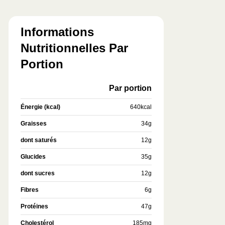
Informations
Nutritionnelles Par
Portion
Par portion
Énergie (kcal)
640
kcal
Graisses
34
g
dont saturés
12
g
Glucides
35
g
dont sucres
12
g
Fibres
6
g
Protéines
47
g
Cholestérol
185
mg