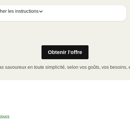
cher les instructions
Obtenir l'offre
er le coin de la pellicule de plastique et retirer le gobelet
a pellicule de plastique.
s savoureux en toute simplicité, selon vos goûts, vos besoins, e
issance ÉLEVÉE pendant 2-3 minutes.
la pellicule, laisser reposer et servir. Bon appétit!
jours
°C).
icule de plastique, et le gobelet à portion (le cas échéant).