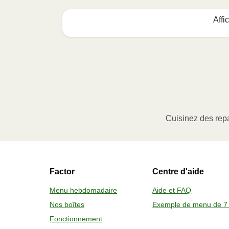
Affi
Voici quoi faire :
1
MICRO-ONDES
Ôter le manchon de carton, puis soulev
à portion (le cas échéant) ou percer l
Cuisinez des repa
Faire chauffer au micro-ondes à pu
Sortir le contenant avec soin, enlever 
Factor
Centre d'aide
2
FOUR
Menu hebdomadaire
Aide et FAQ
Nos boîtes
Exemple de menu de 7 
Préchauffer le four à 375 °F (190 
Fonctionnement
Ôter le manchon de carton, la pell