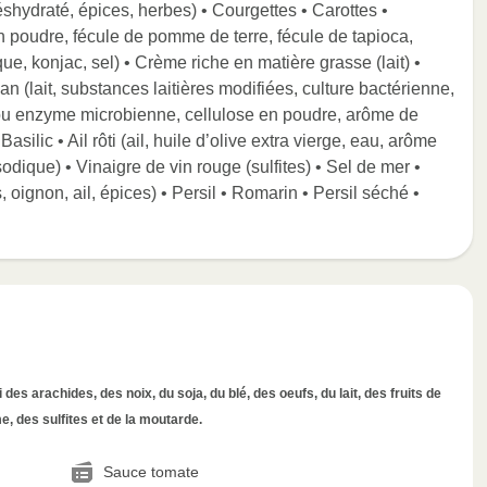
 déshydraté, épices, herbes) • Courgettes • Carottes •
n poudre, fécule de pomme de terre, fécule de tapioca,
, konjac, sel) • Crème riche en matière grasse (lait) •
 (lait, substances laitières modifiées, culture bactérienne,
t/ou enzyme microbienne, cellulose en poudre, arôme de
silic • Ail rôti (ail, huile d’olive extra vierge, eau, arôme
odique) • Vinaigre de vin rouge (sulfites) • Sel de mer •
, oignon, ail, épices) • Persil • Romarin • Persil séché •
des arachides, des noix, du soja, du blé, des oeufs, du lait, des fruits de
, des sulfites et de la moutarde.
Sauce tomate