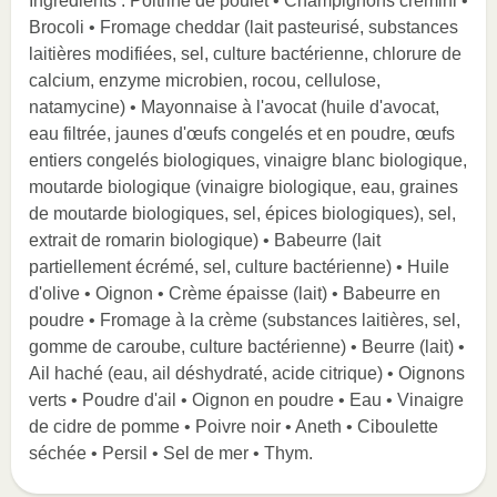
Ingrédients : Poitrine de poulet • Champignons crémini •
Brocoli • Fromage cheddar (lait pasteurisé, substances
laitières modifiées, sel, culture bactérienne, chlorure de
calcium, enzyme microbien, rocou, cellulose,
natamycine) • Mayonnaise à l'avocat (huile d'avocat,
eau filtrée, jaunes d'œufs congelés et en poudre, œufs
entiers congelés biologiques, vinaigre blanc biologique,
moutarde biologique (vinaigre biologique, eau, graines
de moutarde biologiques, sel, épices biologiques), sel,
extrait de romarin biologique) • Babeurre (lait
partiellement écrémé, sel, culture bactérienne) • Huile
d'olive • Oignon • Crème épaisse (lait) • Babeurre en
poudre • Fromage à la crème (substances laitières, sel,
gomme de caroube, culture bactérienne) • Beurre (lait) •
Ail haché (eau, ail déshydraté, acide citrique) • Oignons
verts • Poudre d'ail • Oignon en poudre • Eau • Vinaigre
de cidre de pomme • Poivre noir • Aneth • Ciboulette
séchée • Persil • Sel de mer • Thym.