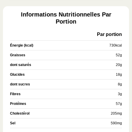
Informations Nutritionnelles Par
Portion
Par portion
Énergie (kcal)
730
kcal
Graisses
52
g
dont saturés
20
g
Glucides
18
g
dont sucres
8
g
Fibres
3
g
Protéines
57
g
Cholestérol
205
mg
Sel
590
mg