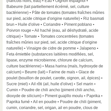
(haricots noirs, eau) • Eau • Oignon espagnol •
Babeurre (lait partiellement écrémé, sel, culture
bactérienne) • Pâte de tomates (tomates fraîches mûries
sur pied, acide citrique d'origine naturelle) • Riz basmati
brun • Huile d'olive • Coriandre • Piment poblano •
Poivron rouge • Ail haché (eau, ail déshydraté, acide
citrique) • Tomate • Tomates concentrées (tomates
fraîches mûries sur pied, sel, acide citrique d'origine
naturelle) • Vinaigre de cidre de pomme • Jalapeno •
Feta émiettée (substances laitières modifiées, sel,
lipase, enzyme microbienne, chlorure de calcium,
culture bactérienne) • Masa harina (maïs, hydroxyde de
calcium) • Beurre (lait) • Farine de maïs • Glace de
poulet (bouillon de poulet, carotte, oignon, ail, épices) •
Sucre (miel) • Ail rôti (ail, huile d'olive) • Sel marin •
Cumin • Poudre de chili ancho (piment chili ancho,
dioxyde de silicium) • Piment guajillo moulu • Paprika •
Paprika fumé • Ail en poudre • Poudre de chili (piment,
cumin, coriandre, sel, origan, ail en poudre, clous de