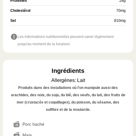
Protéines
28
g
Cholestérol
70
mg
Sel
810
mg
Les informations nutritionnelles peuvent varier légèrement
jusqu'au moment de la livraison.
Ingrédients
Allergènes
:
Lait
Produits dans des installations où l’on manipule aussi des
arachides, des noix, du soja, du blé, des oeufs, du lait, des fruits de
mer (crustacés et coquillages), du poisson, du sésame, des
sulfites et de la moutarde.
Porc haché
Maïs