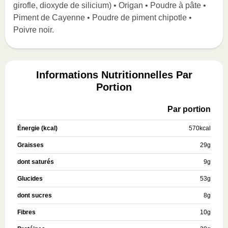
girofle, dioxyde de silicium) • Origan • Poudre à pâte •
Piment de Cayenne • Poudre de piment chipotle •
Poivre noir.
Informations Nutritionnelles Par
Portion
Par portion
Énergie (kcal)
570
kcal
Graisses
29
g
dont saturés
9
g
Glucides
53
g
dont sucres
8
g
Fibres
10
g