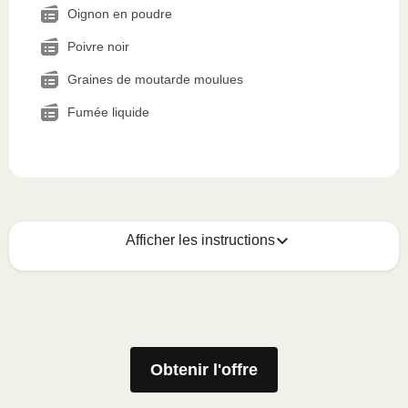
Oignon en poudre
Poivre noir
Graines de moutarde moulues
Fumée liquide
Afficher les instructions
Voici quoi faire :
1
MICRO-ONDES
Obtenir l'offre
Ôter le manchon de carton, puis soulever le
coin de la pellicule de plastique et retirer le