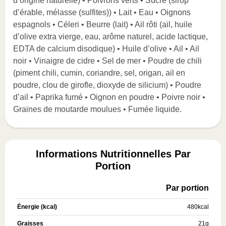
d’origine naturelle) • Poivrons verts • Sucre (sirop
d’érable, mélasse (sulfites)) • Lait • Eau • Oignons
espagnols • Céleri • Beurre (lait) • Ail rôti (ail, huile
d’olive extra vierge, eau, arôme naturel, acide lactique,
EDTA de calcium disodique) • Huile d’olive • Ail • Ail
noir • Vinaigre de cidre • Sel de mer • Poudre de chili
(piment chili, cumin, coriandre, sel, origan, ail en
poudre, clou de girofle, dioxyde de silicium) • Poudre
d’ail • Paprika fumé • Oignon en poudre • Poivre noir •
Graines de moutarde moulues • Fumée liquide.
Informations Nutritionnelles Par
Portion
Par portion
Énergie (kcal)
480
kcal
Graisses
21
g