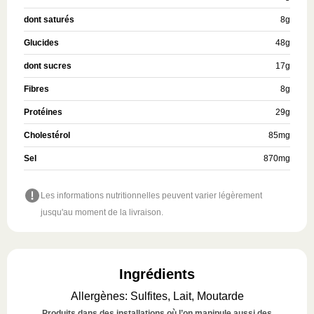
dont saturés
8
g
Glucides
48
g
dont sucres
17
g
Fibres
8
g
Protéines
29
g
Cholestérol
85
mg
Sel
870
mg
Les informations nutritionnelles peuvent varier légèrement
jusqu'au moment de la livraison.
Ingrédients
Allergènes
:
Sulfites, Lait, Moutarde
Produits dans des installations où l’on manipule aussi des