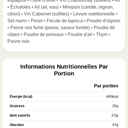
espagnol • Huile d'olive • Vin Chardonnay (sulfites) • Ail
• Échalotes • Ail (ail, eau) • Mirepoix (carotte, oignon,
céleri) • Vin Cabernet (sulfites) • Levure nutritionnelle •
Sel marin • Persil • Fécule de tapioca • Poudre d'oignon
• Poivre noir fumé (poivre, saveur fumée) • Poudre de
cèpes • Poudre de poireaux • Poudre d'ail • Thym •
Poivre noir.
Informations Nutritionnelles Par
Portion
Par portion
Énergie (kcal)
440
kcal
Graisses
25
g
dont saturés
3.5
g
Glucides
47
g