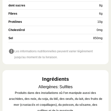
dont sucres
8
g
Fibres
6
g
Protéines
10
g
Cholestérol
0
mg
Sel
850
mg
Les informations nutritionnelles peuvent varier légèrement
jusqu'au moment de la livraison.
Ingrédients
Allergènes
:
Sulfites
Produits dans des installations où l’on manipule aussi des
arachides, des noix, du soja, du blé, des oeufs, du lait, des fruits de
mer (crustacés et coquillages), du poisson, du sésame, des
sulfites et de la moutarde.