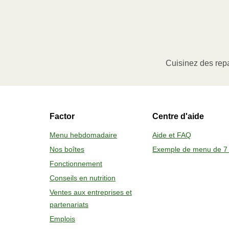
1
MICROWAVE
Remove meal sleeve, pierce clear pla
Microwave meal on HIGH for 2-3 m
Cuisinez des repa
Remove meal, let cool, peel off film
2
Factor
Centre d'aide
OVEN 
Menu hebdomadaire
Aide et FAQ
Preheat o
Nos boîtes
Exemple de menu de 7 
Remove mea
Fonctionnement
Place tra
Conseils en nutrition
Carefully 
Ventes aux entreprises et
partenariats
Emplois