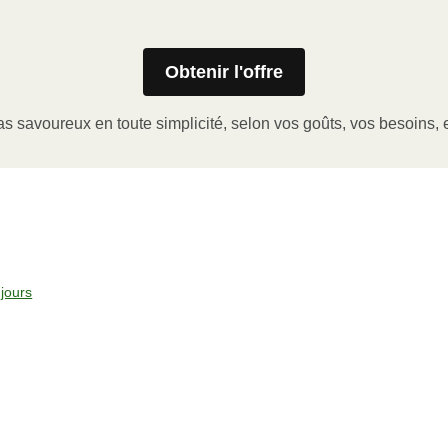
Obtenir l'offre
stic film. If applicable, peel corner of film to remove cup.
inutes.
s savoureux en toute simplicité, selon vos goûts, vos besoins, e
, plate and enjoy!
ven to 375°F (190°C).
jours
l sleeve, plastic film, and cup (if applicable)
y on an oven safe baking sheet and heat for 10-15 minutes.
remove meal, let cool, plate and enjoy!