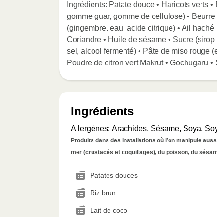
Ingrédients: Patate douce • Haricots verts •
gomme guar, gomme de cellulose) • Beurre 
(gingembre, eau, acide citrique) • Ail haché (
Coriandre • Huile de sésame • Sucre (sirop d
sel, alcool fermenté) • Pâte de miso rouge (ea
Poudre de citron vert Makrut • Gochugaru • 
Ingrédients
Allergènes
:
Arachides, Sésame, Soya, So
Produits dans des installations où l’on manipule aussi 
mer (crustacés et coquillages), du poisson, du sésame
Patates douces
Riz brun
Lait de coco