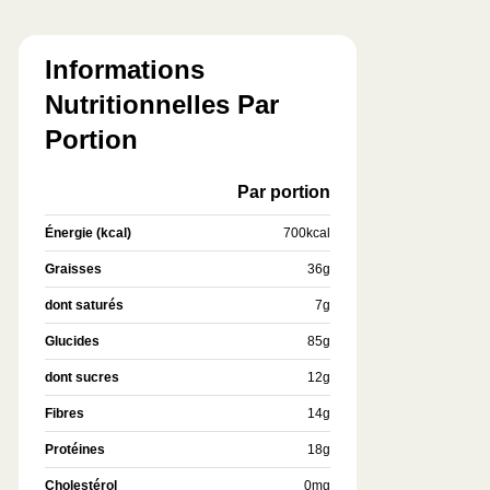
Informations
Nutritionnelles Par
Portion
Par portion
Énergie (kcal)
700
kcal
Graisses
36
g
dont saturés
7
g
Glucides
85
g
dont sucres
12
g
Fibres
14
g
Protéines
18
g
Cholestérol
0
mg