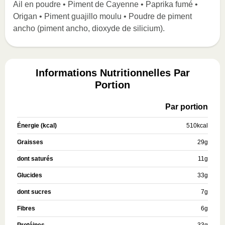
Ail en poudre • Piment de Cayenne • Paprika fumé •
Origan • Piment guajillo moulu • Poudre de piment
ancho (piment ancho, dioxyde de silicium).
Informations Nutritionnelles Par
Portion
Par portion
Énergie (kcal)
510
kcal
Graisses
29
g
dont saturés
11
g
Glucides
33
g
dont sucres
7
g
Fibres
6
g