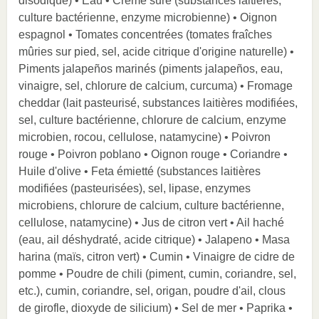
disodique) • Eau • Crème sure (substances laitières,
culture bactérienne, enzyme microbienne) • Oignon
espagnol • Tomates concentrées (tomates fraîches
mûries sur pied, sel, acide citrique d'origine naturelle) •
Piments jalapeños marinés (piments jalapeños, eau,
vinaigre, sel, chlorure de calcium, curcuma) • Fromage
cheddar (lait pasteurisé, substances laitières modifiées,
sel, culture bactérienne, chlorure de calcium, enzyme
microbien, rocou, cellulose, natamycine) • Poivron
rouge • Poivron poblano • Oignon rouge • Coriandre •
Huile d'olive • Feta émietté (substances laitières
modifiées (pasteurisées), sel, lipase, enzymes
microbiens, chlorure de calcium, culture bactérienne,
cellulose, natamycine) • Jus de citron vert • Ail haché
(eau, ail déshydraté, acide citrique) • Jalapeno • Masa
harina (maïs, citron vert) • Cumin • Vinaigre de cidre de
pomme • Poudre de chili (piment, cumin, coriandre, sel,
etc.), cumin, coriandre, sel, origan, poudre d'ail, clous
de girofle, dioxyde de silicium) • Sel de mer • Paprika •