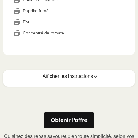
Paprika fumé
Eau
Concentré de tomate
Afficher les instructions
Voici quoi faire :
1
MICRO-ONDES
Obtenir l'offre
Ôter le manchon de carton, puis soulever le
coin de la pellicule de plastique et retirer le
Cuisinez des repas savoureux en toute simplicité, selon vos