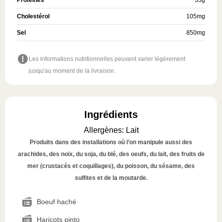
Protéines
33
g
Cholestérol
105
mg
Sel
850
mg
Les informations nutritionnelles peuvent varier légèrement
jusqu'au moment de la livraison.
Ingrédients
Allergènes
:
Lait
Produits dans des installations où l’on manipule aussi des
arachides, des noix, du soja, du blé, des oeufs, du lait, des fruits de
mer (crustacés et coquillages), du poisson, du sésame, des
sulfites et de la moutarde.
Boeuf haché
Haricots pinto