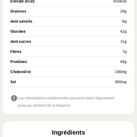
Énergie (kcal)
650
kcal
Graisses
28
g
dont saturés
6
g
Glucides
42
g
dont sucres
11
g
Fibres
7
g
Protéines
49
g
Cholestérol
190
mg
Sel
900
mg
Les informations nutritionnelles peuvent varier légèrement
jusqu'au moment de la livraison.
Ingrédients