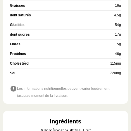
Graisses
16
g
dont saturés
4.5
g
Glucides
54
g
dont sucres
17
g
Fibres
5
g
Protéines
46
g
Cholestérol
115
mg
Sel
720
mg
Les informations nutritionnelles peuvent varier légèrement
jusqu'au moment de la livraison.
Ingrédients
Allergènes
:
Sulfites, Lait