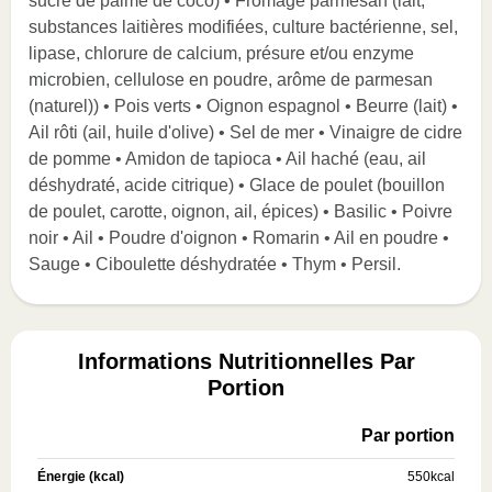
sucre de palme de coco) • Fromage parmesan (lait,
substances laitières modifiées, culture bactérienne, sel,
lipase, chlorure de calcium, présure et/ou enzyme
microbien, cellulose en poudre, arôme de parmesan
(naturel)) • Pois verts • Oignon espagnol • Beurre (lait) •
Ail rôti (ail, huile d'olive) • Sel de mer • Vinaigre de cidre
de pomme • Amidon de tapioca • Ail haché (eau, ail
déshydraté, acide citrique) • Glace de poulet (bouillon
de poulet, carotte, oignon, ail, épices) • Basilic • Poivre
noir • Ail • Poudre d'oignon • Romarin • Ail en poudre •
Sauge • Ciboulette déshydratée • Thym • Persil.
Informations Nutritionnelles Par
Portion
Par portion
Énergie (kcal)
550
kcal