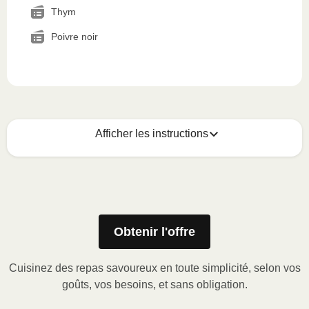
Thym
Poivre noir
Afficher les instructions
Voici quoi faire :
1
MICRO-ONDES
Obtenir l'offre
Ôter le manchon de carton, puis soulever le
coin de la pellicule de plastique et retirer le
Cuisinez des repas savoureux en toute simplicité, selon vos
gobelet à portion (le cas échéant) ou percer la
goûts, vos besoins, et sans obligation.
pellicule de plastique.
Faire chauffer au micro-ondes à puissance