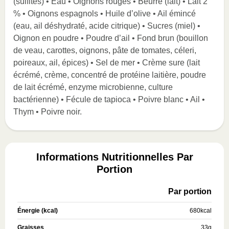
(sulfites) • Eau • Oignons rouges • Beurre (lait) • Lait 2
% • Oignons espagnols • Huile d’olive • Ail émincé
(eau, ail déshydraté, acide citrique) • Sucres (miel) •
Oignon en poudre • Poudre d’ail • Fond brun (bouillon
de veau, carottes, oignons, pâte de tomates, céleri,
poireaux, ail, épices) • Sel de mer • Crème sure (lait
écrémé, crème, concentré de protéine laitière, poudre
de lait écrémé, enzyme microbienne, culture
bactérienne) • Fécule de tapioca • Poivre blanc • Ail •
Thym • Poivre noir.
Informations Nutritionnelles Par
Portion
Par portion
Énergie (kcal)
680
kcal
Graisses
33
g