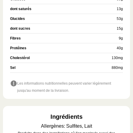
dont saturés
13
g
Glucides
53
g
dont sucres
15
g
Fibres
9
g
Protéines
40
g
Cholestérol
130
mg
Sel
880
mg
Les informations nutritionnelles peuvent varier légèrement
jusqu'au moment de la livraison.
Ingrédients
Allergènes
:
Sulfites, Lait