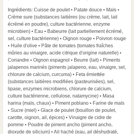
Ingrédients: Cuisse de poulet • Patate douce • Maïs •
Crème sure (substances laitières (ou crème, lait, lait
écrémé en poudre), culture bactérienne, enzyme
microbien) • Eau • Babeurre (lait partiellement écrémé,
sel, culture bactérienne) • Oignon rouge • Poivron rouge
• Huile d'olive • Pâte de tomates (tomates fraîches
mûries au vinaigre, acide citrique d'origine naturelle) •
Coriandre • Oignon espagnol • Beurre (lait) • Piments
jalapenos marinés (piments jalapeno, eau, vinaigre, sel,
chlorure de calcium, curcuma) • Feta émiettée
(substances laitières modifiées (pasteurisées), sel,
lipase, enzymes microbiens, chlorure de calcium,
culture bactérienne, cellulose, natamycine) • Masa
harina (maïs, chaux) • Piment poblano • Farine de maïs
• Sucre (miel) • Glace de poulet (bouillon de poulet,
carotte, oignon, ail, épices) • Vinaigre de cidre de
pomme • Poudre de piment ancho (piment ancho,
dioxyde de silicium) • Ail haché (eau, ail déshydraté,