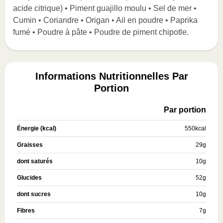
acide citrique) • Piment guajillo moulu • Sel de mer •
Cumin • Coriandre • Origan • Ail en poudre • Paprika
fumé • Poudre à pâte • Poudre de piment chipotle.
Informations Nutritionnelles Par
Portion
Par portion
Énergie (kcal)
550
kcal
Graisses
29
g
dont saturés
10
g
Glucides
52
g
dont sucres
10
g
Fibres
7
g