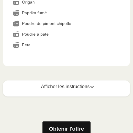
Origan
Paprika fumé
Poudre de piment chipotle
Poudre à pâte
Feta
Afficher les instructions
Voici quoi faire :
1
MICRO-ONDES
Obtenir l'offre
Ôter le manchon de carton, puis soulever le