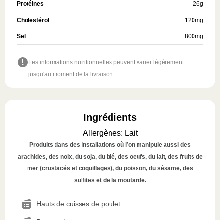
Protéines
26
g
Cholestérol
120
mg
Sel
800
mg
Les informations nutritionnelles peuvent varier légèrement
jusqu'au moment de la livraison.
Ingrédients
Allergènes
:
Lait
Produits dans des installations où l’on manipule aussi des
arachides, des noix, du soja, du blé, des oeufs, du lait, des fruits de
mer (crustacés et coquillages), du poisson, du sésame, des
sulfites et de la moutarde.
Hauts de cuisses de poulet