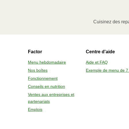
MICRO-ONDES
Ôter le manchon de carton, puis soulev
à portion (le cas échéant) ou percer l
Cuisinez des repa
Faire chauffer au micro-ondes à pu
Sortir le contenant avec soin, enlever 
Factor
Centre d'aide
2
FOUR
Menu hebdomadaire
Aide et FAQ
Nos boîtes
Exemple de menu de 7 
Préchauffer le four à 375 °F (190 
Fonctionnement
Ôter le manchon de carton, la pell
Conseils en nutrition
Placer sur une plaque de cuisson
Sortir le contenant avec soin, lais
Ventes aux entreprises et
partenariats
Emplois