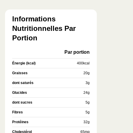
Informations
Nutritionnelles Par
Portion
Par portion
Énergie (kcal)
400
kcal
Graisses
20
g
dont saturés
3
g
Glucides
24
g
dont sucres
5
g
Fibres
5
g
Protéines
32
g
Cholestérol
65
mg