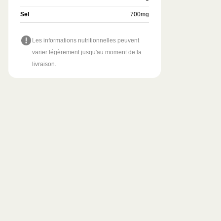
Sel
700
mg
Les informations nutritionnelles peuvent
varier légèrement jusqu'au moment de la
livraison.