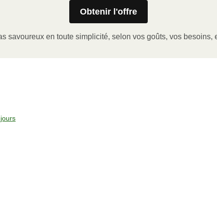
Obtenir l'offre
er le coin de la pellicule de plastique et retirer le gobelet
a pellicule de plastique.
s savoureux en toute simplicité, selon vos goûts, vos besoins, e
issance ÉLEVÉE pendant 2-3 minutes.
la pellicule, laisser reposer et servir. Bon appétit!
jours
°C).
icule de plastique, et le gobelet à portion (le cas échéant).
 et faire chauffer pendant 10-15 minutes.
ser reposer et servir. Bon appétit!