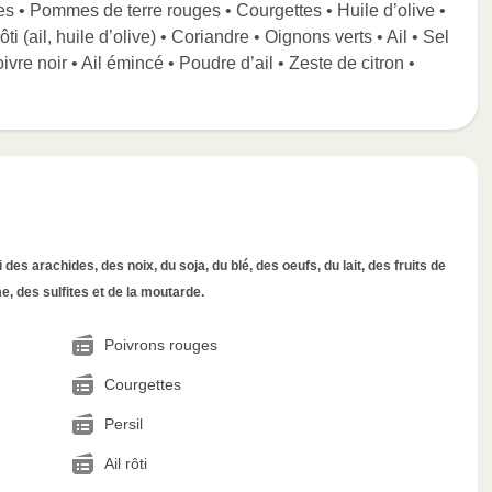
es • Pommes de terre rouges • Courgettes • Huile d’olive •
rôti (ail, huile d’olive) • Coriandre • Oignons verts • Ail • Sel
vre noir • Ail émincé • Poudre d’ail • Zeste de citron •
des arachides, des noix, du soja, du blé, des oeufs, du lait, des fruits de
, des sulfites et de la moutarde.
Poivrons rouges
Courgettes
Persil
Ail rôti