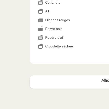
Coriandre
Ail
Oignons rouges
Poivre noir
Poudre d’ail
Ciboulette séchée
Affi
Voici quoi faire :
1