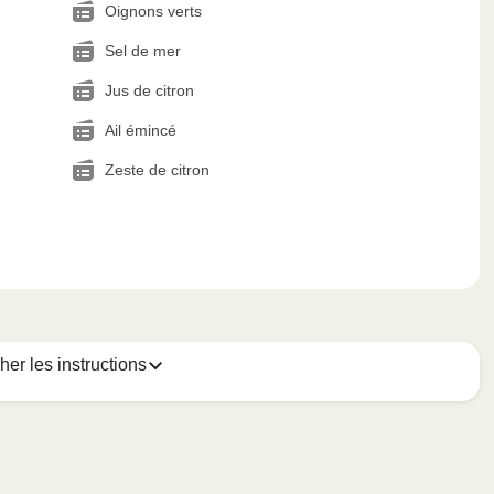
Oignons verts
Sel de mer
Jus de citron
Ail émincé
Zeste de citron
cher les instructions