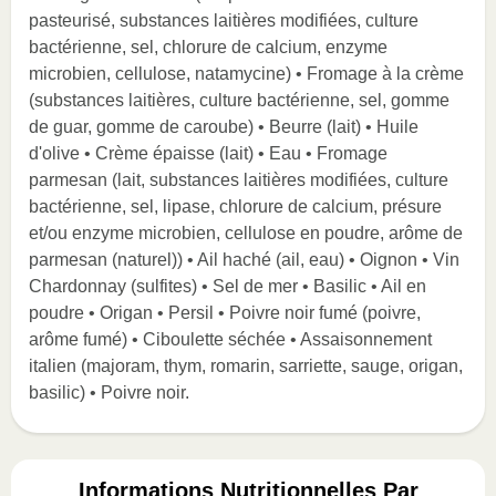
pasteurisé, substances laitières modifiées, culture
bactérienne, sel, chlorure de calcium, enzyme
microbien, cellulose, natamycine) • Fromage à la crème
(substances laitières, culture bactérienne, sel, gomme
de guar, gomme de caroube) • Beurre (lait) • Huile
d'olive • Crème épaisse (lait) • Eau • Fromage
parmesan (lait, substances laitières modifiées, culture
bactérienne, sel, lipase, chlorure de calcium, présure
et/ou enzyme microbien, cellulose en poudre, arôme de
parmesan (naturel)) • Ail haché (ail, eau) • Oignon • Vin
Chardonnay (sulfites) • Sel de mer • Basilic • Ail en
poudre • Origan • Persil • Poivre noir fumé (poivre,
arôme fumé) • Ciboulette séchée • Assaisonnement
italien (majoram, thym, romarin, sarriette, sauge, origan,
basilic) • Poivre noir.
Informations Nutritionnelles Par