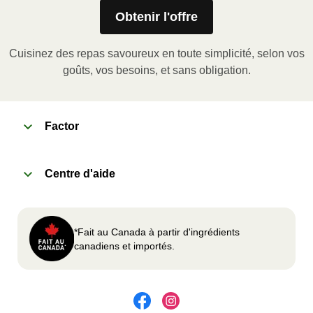
Obtenir l'offre
Remove meal sleeve, pierce clear plastic film. If
applicable, peel corner of film to remove cup.
Cuisinez des repas savoureux en toute simplicité, selon vos
Microwave meal on HIGH for 2-3 minutes.
goûts, vos besoins, et sans obligation.
Remove meal, let cool, peel off film, plate and
enjoy!
Factor
2
OVEN
Centre d'aide
Preheat oven to 375°F (190°C).
Remove meal sleeve, plastic film, and cup (if
applicable)
*Fait au Canada à partir d'ingrédients
Place tray on an oven safe baking sheet and
canadiens et importés.
heat for 10-15 minutes.
Carefully remove meal, let cool, plate and
enjoy!