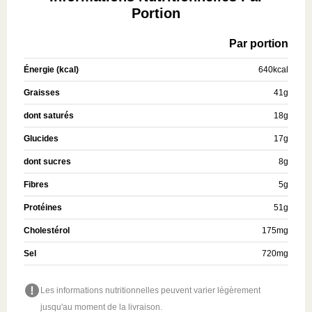
Portion
Par portion
Énergie (kcal)
640
kcal
Graisses
41
g
dont saturés
18
g
Glucides
17
g
dont sucres
8
g
Fibres
5
g
Protéines
51
g
Cholestérol
175
mg
Sel
720
mg
Les informations nutritionnelles peuvent varier légèrement
jusqu'au moment de la livraison.