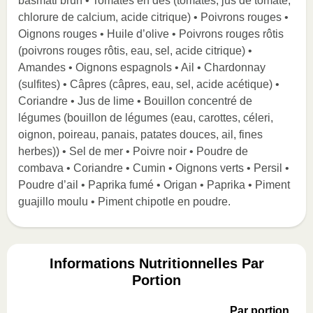
basmati brun • Tomates en dés (tomates, jus de tomate,
chlorure de calcium, acide citrique) • Poivrons rouges •
Oignons rouges • Huile d’olive • Poivrons rouges rôtis
(poivrons rouges rôtis, eau, sel, acide citrique) •
Amandes • Oignons espagnols • Ail • Chardonnay
(sulfites) • Câpres (câpres, eau, sel, acide acétique) •
Coriandre • Jus de lime • Bouillon concentré de
légumes (bouillon de légumes (eau, carottes, céleri,
oignon, poireau, panais, patates douces, ail, fines
herbes)) • Sel de mer • Poivre noir • Poudre de
combava • Coriandre • Cumin • Oignons verts • Persil •
Poudre d’ail • Paprika fumé • Origan • Paprika • Piment
guajillo moulu • Piment chipotle en poudre.
Informations Nutritionnelles Par
Portion
Par portion