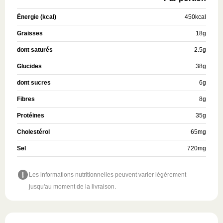
Énergie (kcal)
450
kcal
Graisses
18
g
dont saturés
2.5
g
Glucides
38
g
dont sucres
6
g
Fibres
8
g
Protéines
35
g
Cholestérol
65
mg
Sel
720
mg
Les informations nutritionnelles peuvent varier légèrement
jusqu'au moment de la livraison.