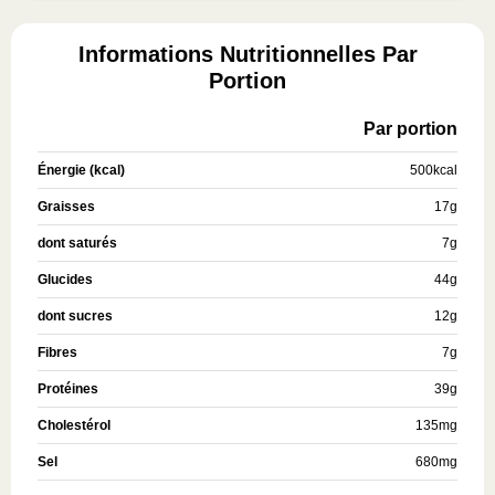
Informations Nutritionnelles Par
Portion
Par portion
Énergie (kcal)
500
kcal
Graisses
17
g
dont saturés
7
g
Glucides
44
g
dont sucres
12
g
Fibres
7
g
Protéines
39
g
Cholestérol
135
mg
Sel
680
mg