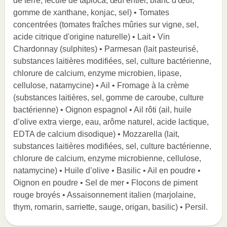
de terre, fécule de tapioca, œuf entier, blanc d'œuf,
gomme de xanthane, konjac, sel) • Tomates
concentrées (tomates fraîches mûries sur vigne, sel,
acide citrique d'origine naturelle) • Lait • Vin
Chardonnay (sulphites) • Parmesan (lait pasteurisé,
substances laitières modifiées, sel, culture bactérienne,
chlorure de calcium, enzyme microbien, lipase,
cellulose, natamycine) • Ail • Fromage à la crème
(substances laitières, sel, gomme de caroube, culture
bactérienne) • Oignon espagnol • Ail rôti (ail, huile
d’olive extra vierge, eau, arôme naturel, acide lactique,
EDTA de calcium disodique) • Mozzarella (lait,
substances laitières modifiées, sel, culture bactérienne,
chlorure de calcium, enzyme microbienne, cellulose,
natamycine) • Huile d’olive • Basilic • Ail en poudre •
Oignon en poudre • Sel de mer • Flocons de piment
rouge broyés • Assaisonnement italien (marjolaine,
thym, romarin, sarriette, sauge, origan, basilic) • Persil.