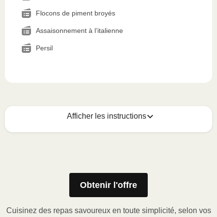
Flocons de piment broyés
Assaisonnement à l’italienne
Persil
Afficher les instructions
Voici quoi faire :
1
MICRO-ONDES
Obtenir l'offre
Ôter le manchon de carton, puis soulever le
coin de la pellicule de plastique et retirer le
Cuisinez des repas savoureux en toute simplicité, selon vos
gobelet à portion (le cas échéant) ou percer la